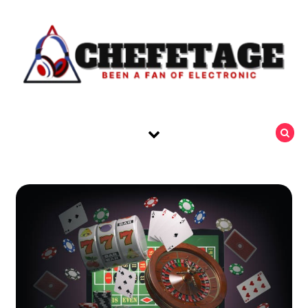
Skip to content