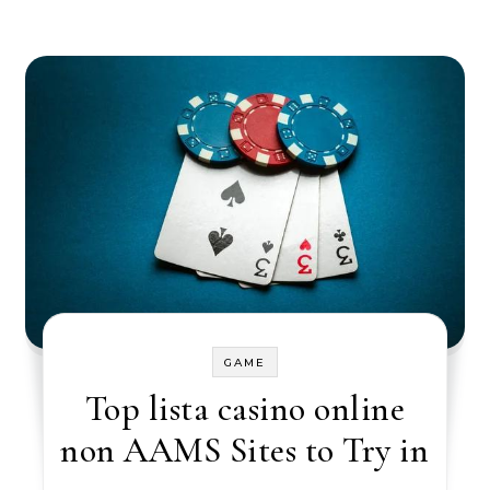
GAME
Top lista casino online
non AAMS Sites to Try in