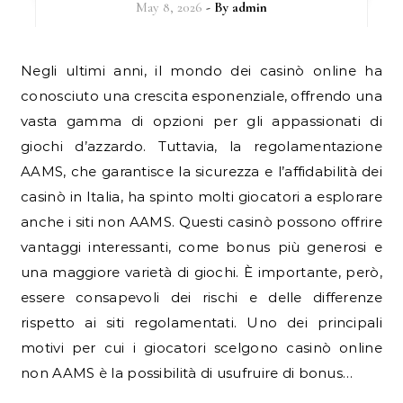
May 8, 2026
- By
admin
Negli ultimi anni, il mondo dei casinò online ha
conosciuto una crescita esponenziale, offrendo una
vasta gamma di opzioni per gli appassionati di
giochi d’azzardo. Tuttavia, la regolamentazione
AAMS, che garantisce la sicurezza e l’affidabilità dei
casinò in Italia, ha spinto molti giocatori a esplorare
anche i siti non AAMS. Questi casinò possono offrire
vantaggi interessanti, come bonus più generosi e
una maggiore varietà di giochi. È importante, però,
essere consapevoli dei rischi e delle differenze
rispetto ai siti regolamentati. Uno dei principali
motivi per cui i giocatori scelgono casinò online
non AAMS è la possibilità di usufruire di bonus…