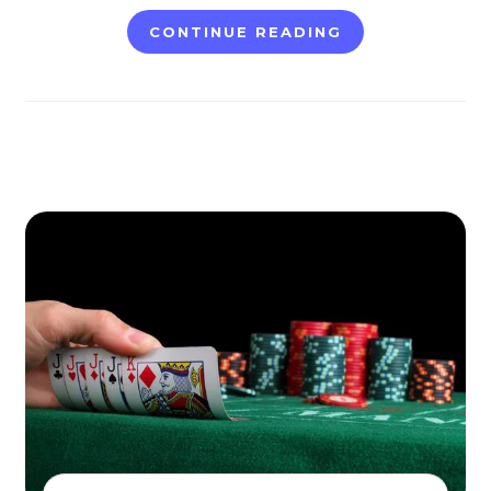
CONTINUE READING