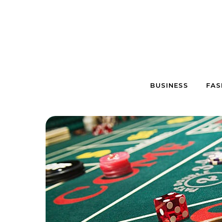
Skip to content
BUSINESS
FAS