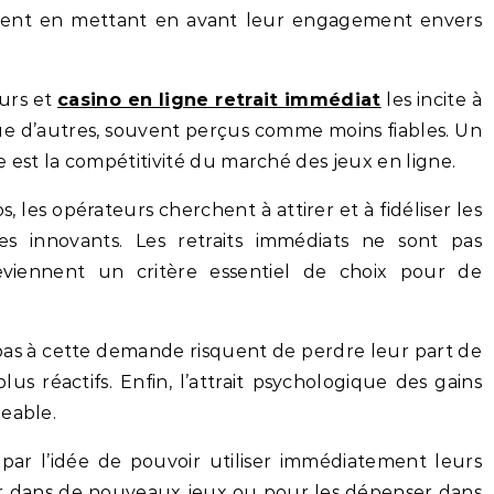
quent en mettant en avant leur engagement envers
eurs et
casino en ligne retrait immédiat
les incite à
que d’autres, souvent perçus comme moins fiables. Un
 est la compétitivité du marché des jeux en ligne.
 les opérateurs cherchent à attirer et à fidéliser les
es innovants. Les retraits immédiats ne sont pas
viennent un critère essentiel de choix pour de
pas à cette demande risquent de perdre leur part de
s réactifs. Enfin, l’attrait psychologique des gains
geable.
par l’idée de pouvoir utiliser immédiatement leurs
stir dans de nouveaux jeux ou pour les dépenser dans