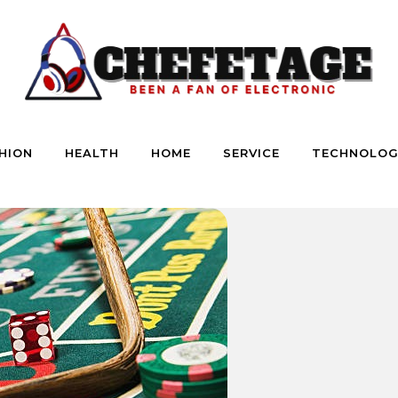
HION
HEALTH
HOME
SERVICE
TECHNOLOG