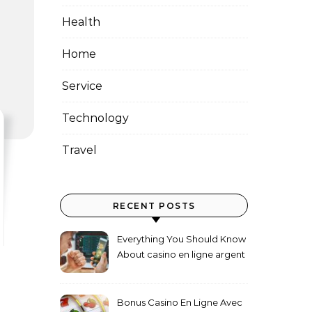
Health
Home
Service
Technology
Travel
RECENT POSTS
Everything You Should Know
About casino en ligne argent
réel
Bonus Casino En Ligne Avec