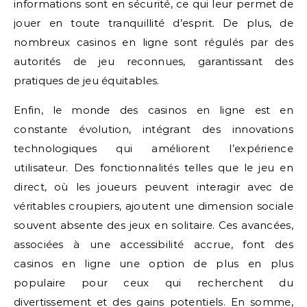
informations sont en sécurité, ce qui leur permet de
jouer en toute tranquillité d’esprit. De plus, de
nombreux casinos en ligne sont régulés par des
autorités de jeu reconnues, garantissant des
pratiques de jeu équitables.
Enfin, le monde des casinos en ligne est en
constante évolution, intégrant des innovations
technologiques qui améliorent l’expérience
utilisateur. Des fonctionnalités telles que le jeu en
direct, où les joueurs peuvent interagir avec de
véritables croupiers, ajoutent une dimension sociale
souvent absente des jeux en solitaire. Ces avancées,
associées à une accessibilité accrue, font des
casinos en ligne une option de plus en plus
populaire pour ceux qui recherchent du
divertissement et des gains potentiels. En somme,