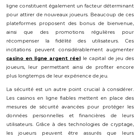
ligne constituent également un facteur déterminant
pour attirer de nouveaux joueurs. Beaucoup de ces
plateformes proposent des bonus de bienvenue,
ainsi que des promotions régulières pour
récompenser la fidélité des utilisateurs. Ces
incitations peuvent considérablement augmenter
casino en ligne argent réel
le capital de jeu des
joueurs, leur permettant ainsi de profiter encore
plus longtemps de leur expérience de jeu.
La sécurité est un autre point crucial à considérer.
Les casinos en ligne fiables mettent en place des
mesures de sécurité avancées pour protéger les
données personnelles et financières de leurs
utilisateurs. Grâce à des technologies de cryptage,
les joueurs peuvent être assurés que leurs