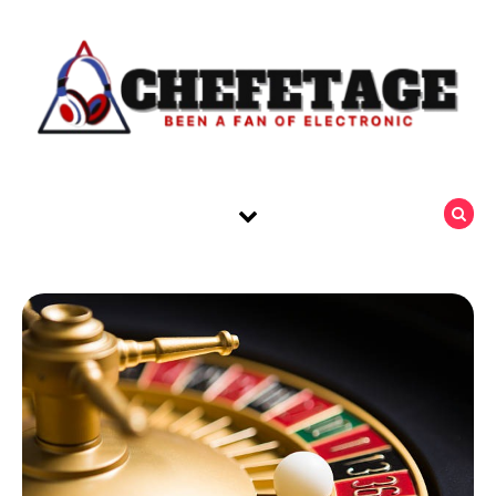
Skip to content