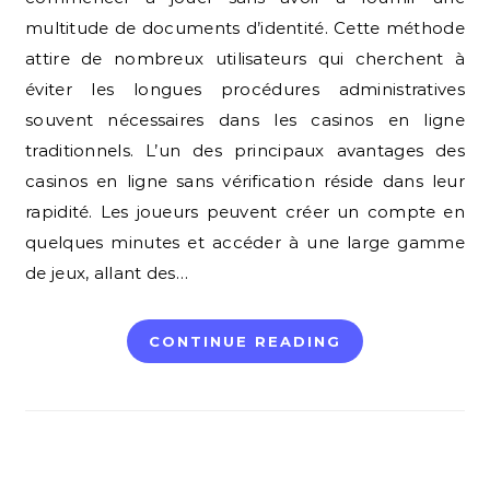
multitude de documents d’identité. Cette méthode
attire de nombreux utilisateurs qui cherchent à
éviter les longues procédures administratives
souvent nécessaires dans les casinos en ligne
traditionnels. L’un des principaux avantages des
casinos en ligne sans vérification réside dans leur
rapidité. Les joueurs peuvent créer un compte en
quelques minutes et accéder à une large gamme
de jeux, allant des…
CONTINUE READING