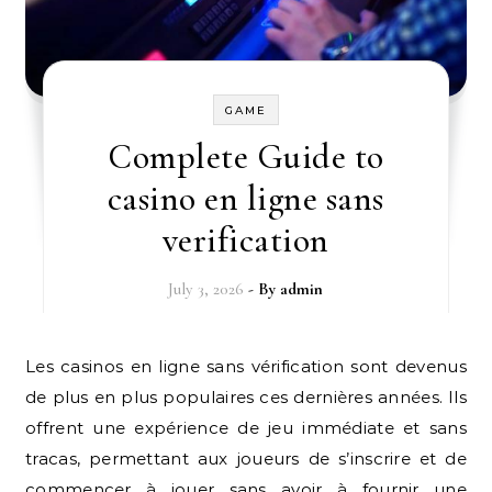
GAME
Complete Guide to
casino en ligne sans
verification
July 3, 2026
- By
admin
Les casinos en ligne sans vérification sont devenus
de plus en plus populaires ces dernières années. Ils
offrent une expérience de jeu immédiate et sans
tracas, permettant aux joueurs de s’inscrire et de
commencer à jouer sans avoir à fournir une