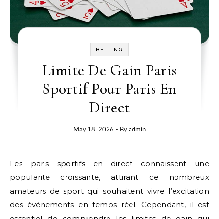
BETTING
Limite De Gain Paris
Sportif Pour Paris En
Direct
May 18, 2026
- By
admin
Les paris sportifs en direct connaissent une
popularité croissante, attirant de nombreux
amateurs de sport qui souhaitent vivre l’excitation
des événements en temps réel. Cependant, il est
essentiel de comprendre les limites de gain qui