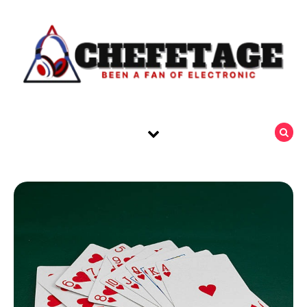
Skip to content