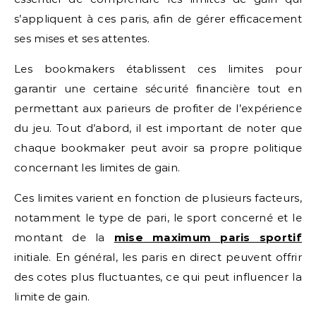
s’appliquent à ces paris, afin de gérer efficacement
ses mises et ses attentes.
Les bookmakers établissent ces limites pour
garantir une certaine sécurité financière tout en
permettant aux parieurs de profiter de l’expérience
du jeu. Tout d’abord, il est important de noter que
chaque bookmaker peut avoir sa propre politique
concernant les limites de gain.
Ces limites varient en fonction de plusieurs facteurs,
notamment le type de pari, le sport concerné et le
montant de la
mise maximum paris sportif
initiale. En général, les paris en direct peuvent offrir
des cotes plus fluctuantes, ce qui peut influencer la
limite de gain.