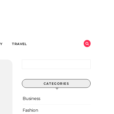
Y
TRAVEL
Search for:
CATEGORIES
Business
Fashion