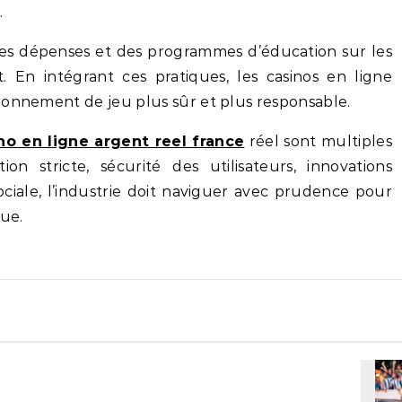
.
r les dépenses et des programmes d’éducation sur les
t. En intégrant ces pratiques, les casinos en ligne
ronnement de jeu plus sûr et plus responsable.
no en ligne argent reel france
réel sont multiples
n stricte, sécurité des utilisateurs, innovations
ociale, l’industrie doit naviguer avec prudence pour
que.