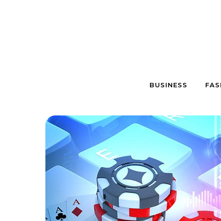
Skip to content
BUSINESS
FAS