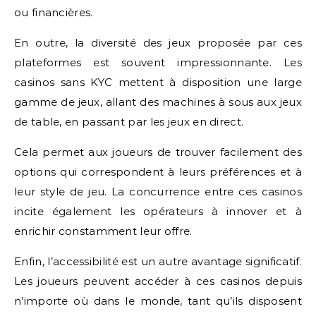
ou financières.
En outre, la diversité des jeux proposée par ces
plateformes est souvent impressionnante. Les
casinos sans KYC mettent à disposition une large
gamme de jeux, allant des machines à sous aux jeux
de table, en passant par les jeux en direct.
Cela permet aux joueurs de trouver facilement des
options qui correspondent à leurs préférences et à
leur style de jeu. La concurrence entre ces casinos
incite également les opérateurs à innover et à
enrichir constamment leur offre.
Enfin, l’accessibilité est un autre avantage significatif.
Les joueurs peuvent accéder à ces casinos depuis
n’importe où dans le monde, tant qu’ils disposent