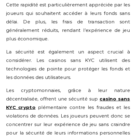
Cette rapidité est particulièrement appréciée par les
joueurs qui souhaitent accéder à leurs fonds sans
délai. De plus, les frais de transaction sont
généralement réduits, rendant l’expérience de jeu
plus économique.
La sécurité est également un aspect crucial à
considérer. Les casinos sans KYC utilisent des
technologies de pointe pour protéger les fonds et
les données des utilisateurs.
Les cryptomonnaies, grâce à leur nature
décentralisée, offrent une sécurité sup
casino sans
KYC crypto
plémentaire contre les fraudes et les
violations de données. Les joueurs peuvent donc se
concentrer sur leur expérience de jeu sans craindre
pour la sécurité de leurs informations personnelles