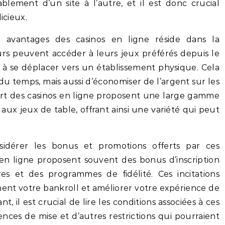
blement d’un site à l’autre, et il est donc crucial
icieux.
 avantages des casinos en ligne réside dans la
urs peuvent accéder à leurs jeux préférés depuis le
r à se déplacer vers un établissement physique. Cela
 temps, mais aussi d’économiser de l’argent sur les
upart des casinos en ligne proposent une large gamme
 aux jeux de table, offrant ainsi une variété qui peut
nsidérer les bonus et promotions offerts par ces
 en ligne proposent souvent des bonus d’inscription
ères et des programmes de fidélité. Ces incitations
t votre bankroll et améliorer votre expérience de
, il est crucial de lire les conditions associées à ces
nces de mise et d’autres restrictions qui pourraient