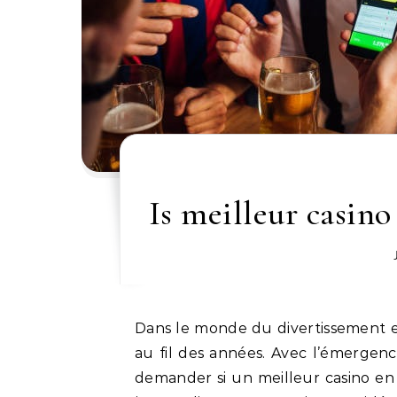
Is meilleur casin
Dans le monde du divertissement en ligne, les casinos virtuels ont gagné en popularité
au fil des années. Avec l’émergenc
demander si un meilleur casino en