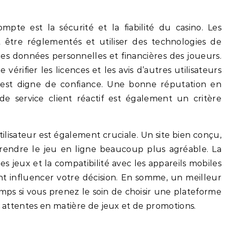
te est la sécurité et la fiabilité du casino. Les
t être réglementés et utiliser des technologies de
es données personnelles et financières des joueurs.
de vérifier les licences et les avis d’autres utilisateurs
 est digne de confiance. Une bonne réputation en
e service client réactif est également un critère
tilisateur est également cruciale. Un site bien conçu,
t rendre le jeu en ligne beaucoup plus agréable. La
des jeux et la compatibilité avec les appareils mobiles
t influencer votre décision. En somme, un meilleur
emps si vous prenez le soin de choisir une plateforme
os attentes en matière de jeux et de promotions.