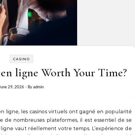
CASINO
o en ligne Worth Your Time?
June 29, 2026
- By
admin
e de nombreuses plateformes, il est essentiel de se
 ligne vaut réellement votre temps. L’expérience de