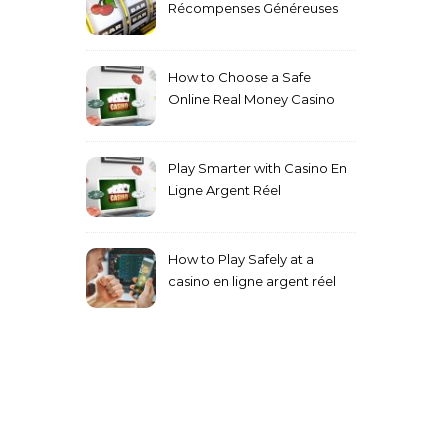
Récompenses Généreuses
How to Choose a Safe
Online Real Money Casino
Play Smarter with Casino En
Ligne Argent Réel
How to Play Safely at a
casino en ligne argent réel