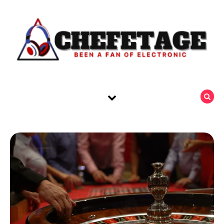
Skip to content