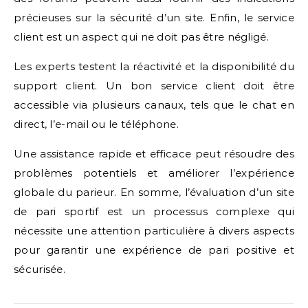
précieuses sur la sécurité d’un site. Enfin, le service
client est un aspect qui ne doit pas être négligé.
Les experts testent la réactivité et la disponibilité du
support client. Un bon service client doit être
accessible via plusieurs canaux, tels que le chat en
direct, l’e-mail ou le téléphone.
Une assistance rapide et efficace peut résoudre des
problèmes potentiels et améliorer l’expérience
globale du parieur. En somme, l’évaluation d’un site
de pari sportif est un processus complexe qui
nécessite une attention particulière à divers aspects
pour garantir une expérience de pari positive et
sécurisée.