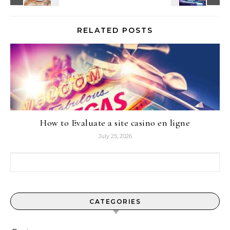
RELATED POSTS
How to Evaluate a site casino en ligne
July 25, 2026
Search for:
CATEGORIES