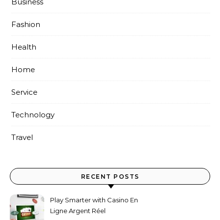
Business
Fashion
Health
Home
Service
Technology
Travel
RECENT POSTS
Play Smarter with Casino En
Ligne Argent Réel