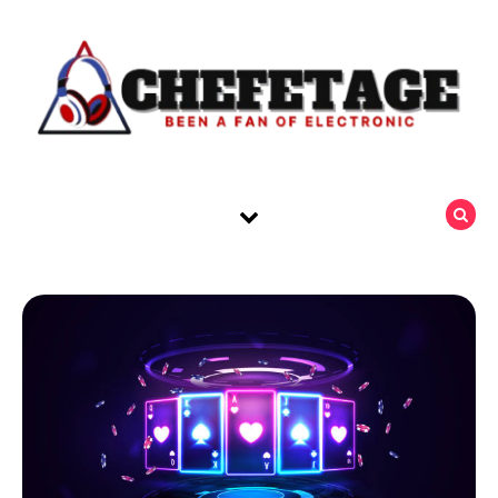
Skip to content