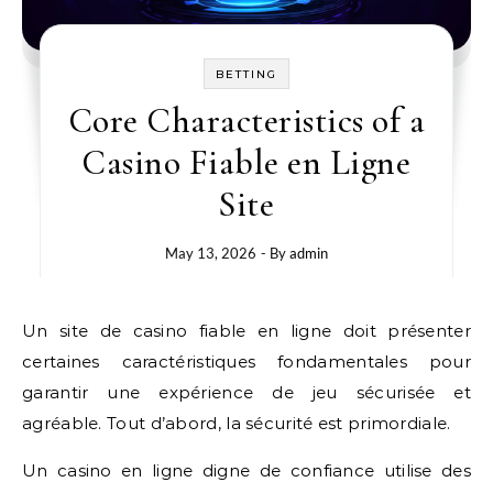
BETTING
Core Characteristics of a
Casino Fiable en Ligne
Site
May 13, 2026
- By
admin
Un site de casino fiable en ligne doit présenter
certaines caractéristiques fondamentales pour
garantir une expérience de jeu sécurisée et
agréable. Tout d’abord, la sécurité est primordiale.
Un casino en ligne digne de confiance utilise des