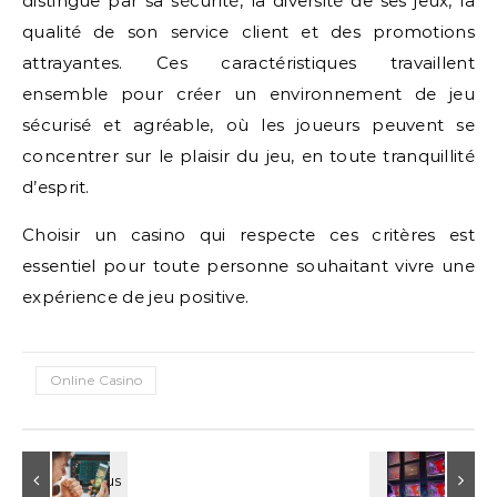
distingue par sa sécurité, la diversité de ses jeux, la
qualité de son service client et des promotions
attrayantes. Ces caractéristiques travaillent
ensemble pour créer un environnement de jeu
sécurisé et agréable, où les joueurs peuvent se
concentrer sur le plaisir du jeu, en toute tranquillité
d’esprit.
Choisir un casino qui respecte ces critères est
essentiel pour toute personne souhaitant vivre une
expérience de jeu positive.
Online Casino