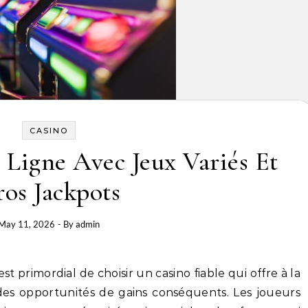
CASINO
 Ligne Avec Jeux Variés Et
os Jackpots
May 11, 2026
- By
admin
es opportunités de gains conséquents. Les joueurs