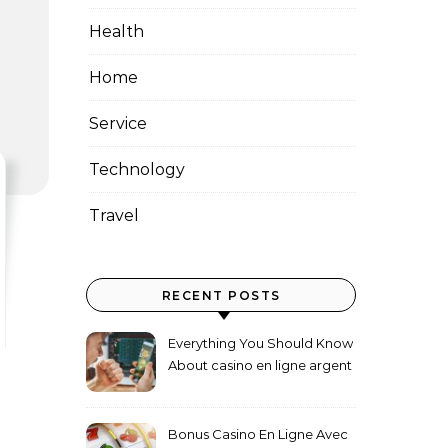
Health
Home
Service
Technology
Travel
RECENT POSTS
Everything You Should Know
About casino en ligne argent
réel
Bonus Casino En Ligne Avec