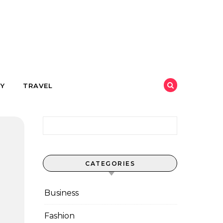
Y
TRAVEL
Search for:
CATEGORIES
Business
Fashion