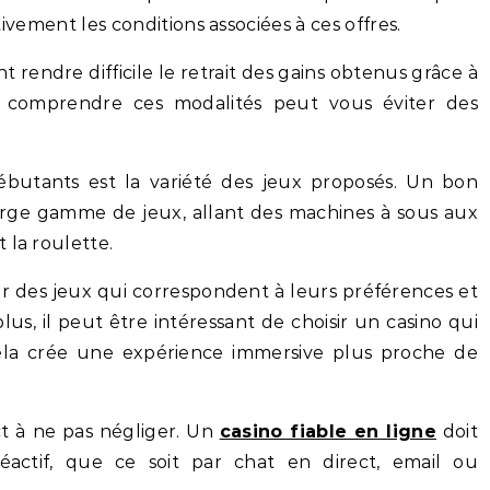
ntivement les conditions associées à ces offres.
 rendre difficile le retrait des gains obtenus grâce à
 comprendre ces modalités peut vous éviter des
butants est la variété des jeux proposés. Un bon
 large gamme de jeux, allant des machines à sous aux
 la roulette.
r des jeux qui correspondent à leurs préférences et
s, il peut être intéressant de choisir un casino qui
cela crée une expérience immersive plus proche de
ect à ne pas négliger. Un
casino fiable en ligne
doit
réactif, que ce soit par chat en direct, email ou