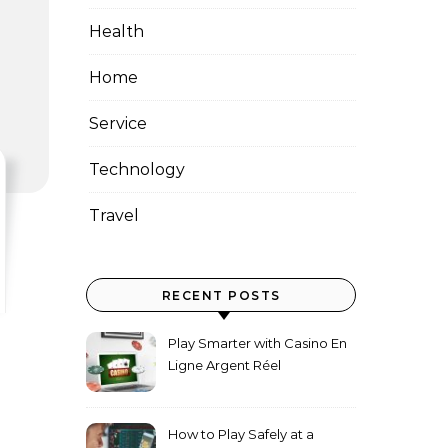
Health
Home
Service
Technology
Travel
RECENT POSTS
Play Smarter with Casino En
Ligne Argent Réel
How to Play Safely at a