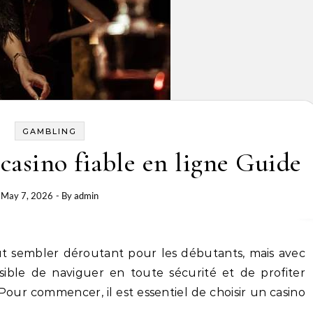
GAMBLING
casino fiable en ligne Guide
May 7, 2026
- By
admin
ssible de naviguer en toute sécurité et de profiter
our commencer, il est essentiel de choisir un casino