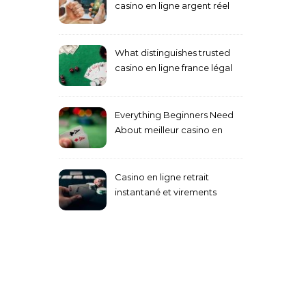
casino en ligne argent réel
What distinguishes trusted
casino en ligne france légal
platforms
Everything Beginners Need
About meilleur casino en
ligne
Casino en ligne retrait
instantané et virements
immédiats